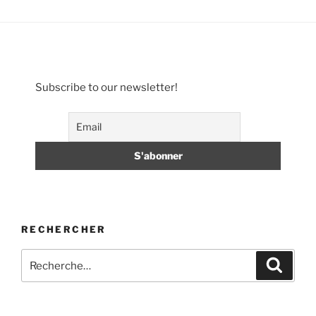
Subscribe to our newsletter!
RECHERCHER
Recherche
Recher
pour
: