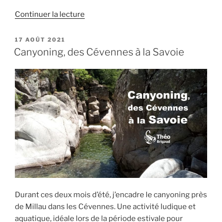
de
Continuer la lecture
« A
la
PUBLIÉ
17 AOÛT 2021
LE
découverte
Canyoning, des Cévennes à la Savoie
des
canyons
d’alpage »
Durant ces deux mois d’été, j’encadre le canyoning près
de Millau dans les Cévennes. Une activité ludique et
aquatique, idéale lors de la période estivale pour