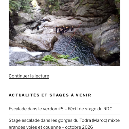
de
Continuer la lecture
« Canyoning,
des
ACTUALITÉS ET STAGES À VENIR
Cévennes
à
Escalade dans le verdon #5 – Récit de stage du RDC
la
Savoie »
Stage escalade dans les gorges du Todra (Maroc) mixte
grandes voies et couenne – octobre 2026