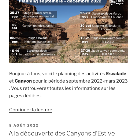
Bonjour à tous, voici le planning des activités
Escalade
et
Canyon
pour la période septembre 2022-mars 2023
. Vous retrouverez toutes les informations sur les
pages dédiées.
de
Continuer la lecture
« Planning
saison
PUBLIÉ
8 AOÛT 2022
LE
septembre
A la découverte des Canyons d’Estive