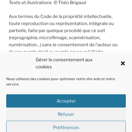
Texte et illustrations © Théo Brigaud
Aux termes du Code de la propriété intellectuelle,
toute reproduction ou représentation, intégrale ou
partielle, faite par quelque procédé que ce soit
(reprographie, microfilmage, scannérisation,
numérisation…) sans le consentement de l’auteur ou
de ses ayants droit ou ayants cause est illicite
et constitue une contrefaçon sanctionnée par les
Gérer le consentement aux
articles L 335-2 et suivants du Code de la propriété
cookies
intellectuelle.
Nous utilisons des cookies pour optimiser notre site web et notre
service.
Accepter
Instagram
Facebook
E-
Refuser
mail
Préférences
Mention légales
Fièrement propulsé par WordPress