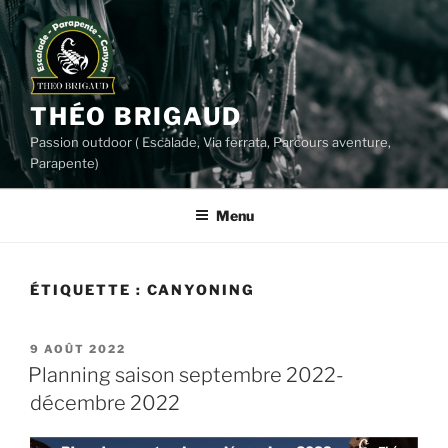
Aller
au
contenu
principal
THÉO BRIGAUD
Passion outdoor ( Escalade, Via ferrata, Parcours aventure,
Parapente)
Menu
ÉTIQUETTE :
CANYONING
PUBLIÉ
9 AOÛT 2022
LE
Planning saison septembre 2022-
décembre 2022