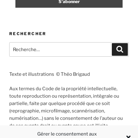
RECHERCHER
Recherche
Recher
pour
:
Texte et illustrations © Théo Brigaud
Aux termes du Code de la propriété intellectuelle,
toute reproduction ou représentation, intégrale ou
partielle, faite par quelque procédé que ce soit
(reprographie, microfilmage, scannérisation,
numérisation…) sans le consentement de l’auteur ou
de ses ayants droit ou ayants cause est illicite
et constitue une contrefaçon sanctionnée par les
Gérer le consentement aux