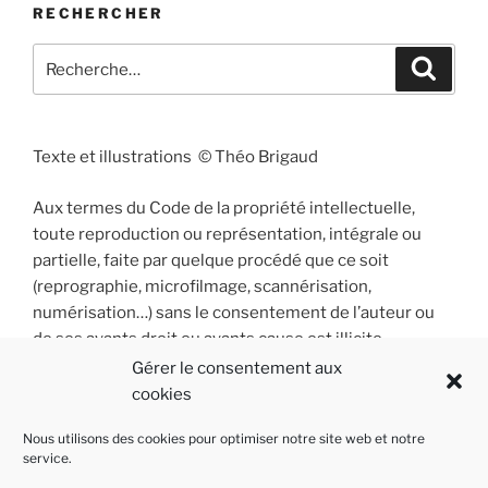
RECHERCHER
Recherche
Recher
pour
:
Texte et illustrations © Théo Brigaud
Aux termes du Code de la propriété intellectuelle,
toute reproduction ou représentation, intégrale ou
partielle, faite par quelque procédé que ce soit
(reprographie, microfilmage, scannérisation,
numérisation…) sans le consentement de l’auteur ou
de ses ayants droit ou ayants cause est illicite
et constitue une contrefaçon sanctionnée par les
Gérer le consentement aux
articles L 335-2 et suivants du Code de la propriété
cookies
intellectuelle.
Nous utilisons des cookies pour optimiser notre site web et notre
service.