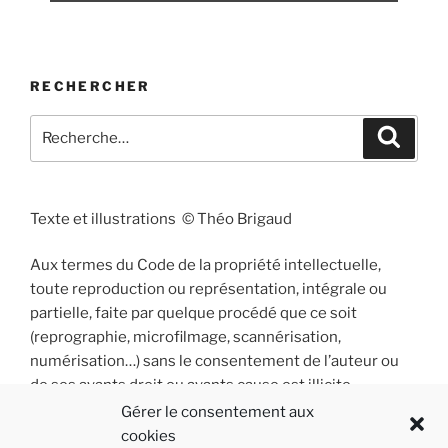
RECHERCHER
Recherche
Recher
pour
:
Texte et illustrations © Théo Brigaud
Aux termes du Code de la propriété intellectuelle,
toute reproduction ou représentation, intégrale ou
partielle, faite par quelque procédé que ce soit
(reprographie, microfilmage, scannérisation,
numérisation…) sans le consentement de l’auteur ou
de ses ayants droit ou ayants cause est illicite
et constitue une contrefaçon sanctionnée par les
Gérer le consentement aux
articles L 335-2 et suivants du Code de la propriété
cookies