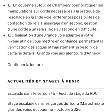
J1 : En couenne autour de Chambéry pour pratiquer les
manipulations sur corde nécessaires à la pratique de
l’escalade en grande voie, différentes possibilités de
confection de relais, assurage d’un second, gestion
d’une corde à un relais, aide au second en difficulté…
J2 : Réalisation d’une grande voie adaptée à votre
niveau afin de vous mettre en confiance, permettant la
vérification des acquis et l’ajustement, si besoin, de
certains détails . Grande voie aux alentours d’Annecy.
de
Continuer la lecture
« Stage
initiation
ACTUALITÉS ET STAGES À VENIR
Grande
Voie,
Escalade dans le verdon #5 – Récit de stage du RDC
8-
9
Stage escalade dans les gorges du Todra (Maroc) mixte
octobre
grandes voies et couenne – octobre 2026