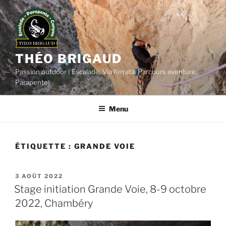
Aller
au
contenu
principal
THÉO BRIGAUD
Passion outdoor ( Escalade, Via ferrata, Parcours aventure,
Parapente)
Menu
ÉTIQUETTE :
GRANDE VOIE
PUBLIÉ
3 AOÛT 2022
LE
Stage initiation Grande Voie, 8-9 octobre
2022, Chambéry