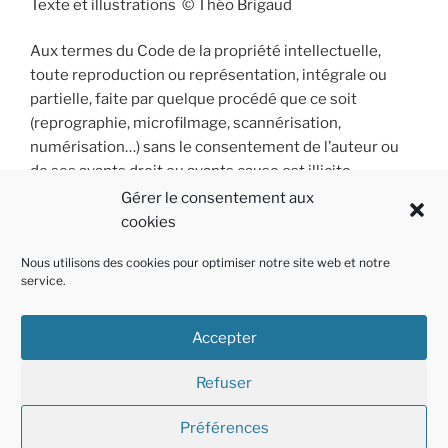
Texte et illustrations © Théo Brigaud
Aux termes du Code de la propriété intellectuelle,
toute reproduction ou représentation, intégrale ou
partielle, faite par quelque procédé que ce soit
(reprographie, microfilmage, scannérisation,
numérisation…) sans le consentement de l’auteur ou
de ses ayants droit ou ayants cause est illicite
et constitue une contrefaçon sanctionnée par les
Gérer le consentement aux
articles L 335-2 et suivants du Code de la propriété
cookies
intellectuelle.
Nous utilisons des cookies pour optimiser notre site web et notre
service.
Accepter
Instagram
Facebook
E-
Refuser
mail
Préférences
Mention légales
Fièrement propulsé par WordPress