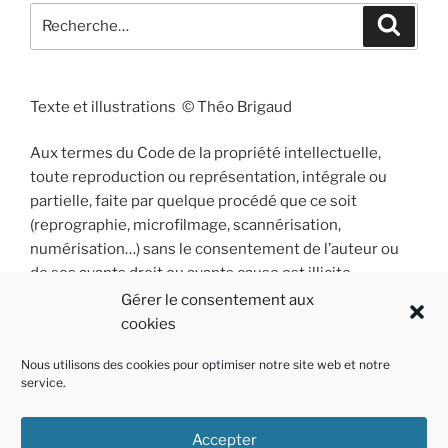
Recherche
Recher
pour
:
Texte et illustrations © Théo Brigaud
Aux termes du Code de la propriété intellectuelle,
toute reproduction ou représentation, intégrale ou
partielle, faite par quelque procédé que ce soit
(reprographie, microfilmage, scannérisation,
numérisation…) sans le consentement de l’auteur ou
de ses ayants droit ou ayants cause est illicite
et constitue une contrefaçon sanctionnée par les
Gérer le consentement aux
articles L 335-2 et suivants du Code de la propriété
cookies
intellectuelle.
Nous utilisons des cookies pour optimiser notre site web et notre
service.
Accepter