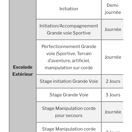
Demi-
Initiation
2
journée
Initiation/Accompagnement
Journée
3
Grande voie Sportive
Perfectionnement Grande
voie (Sportive, Terrain
Journée
3
d’aventure, artificiel,
Escalade
manipulation sur corde
Extérieur
Stage initiation Grande Voie
2 Jours
6
Stage Grande Voie
3 Jours
9
Stage Manipulation corde
Journée
3
pour secours
Stage Manipulation corde