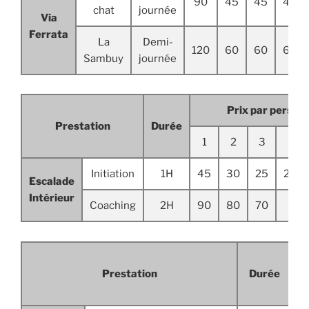
90
45
45
45
chat
journée
Via
Ferrata
La
Demi-
120
60
60
60
Sambuy
journée
Prix par personn
Prestation
Durée
1
2
3
4
Initiation
1H
45
30
25
22.5
Escalade
Intérieur
Coaching
2H
90
80
70
60
Prestation
Durée