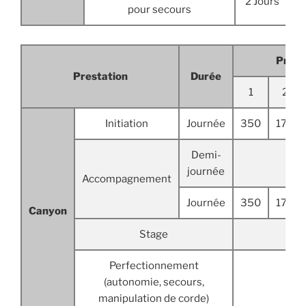
2 Jours
6
pour secours
Prix p
Prestation
Durée
1
2
Initiation
Journée
350
175
Demi-
journée
Accompagnement
Journée
350
175
Canyon
Stage
Perfectionnement
(autonomie, secours,
manipulation de corde)