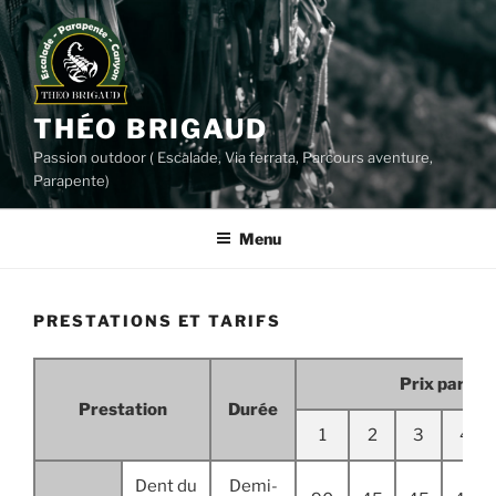
Aller
au
contenu
principal
THÉO BRIGAUD
Passion outdoor ( Escalade, Via ferrata, Parcours aventure,
Parapente)
Menu
PRESTATIONS ET TARIFS
Prix par pe
Prestation
Durée
1
2
3
4
Dent du
Demi-