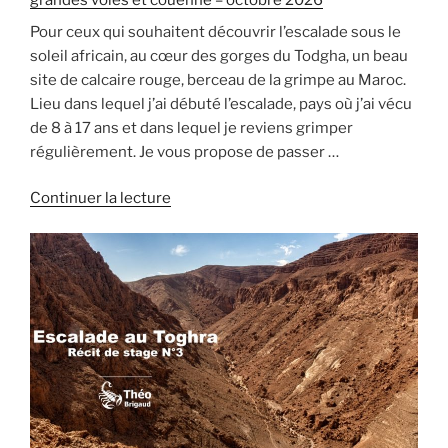
grandes voies et couenne – octobre 2026
octobre
2026 »
Pour ceux qui souhaitent découvrir l’escalade sous le
soleil africain, au cœur des gorges du Todgha, un beau
site de calcaire rouge, berceau de la grimpe au Maroc.
Lieu dans lequel j’ai débuté l’escalade, pays où j’ai vécu
de 8 à 17 ans et dans lequel je reviens grimper
régulièrement. Je vous propose de passer …
de
Continuer la lecture
« Stage
escalade
dans
les
gorges
du
Todra
(Maroc)
mixte
grandes