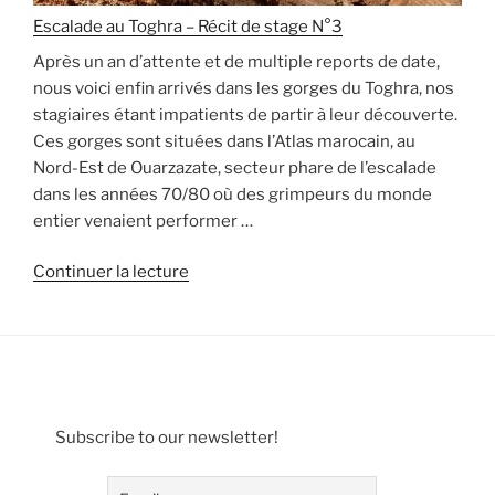
voies
Escalade au Toghra – Récit de stage N°3
et
Après un an d’attente et de multiple reports de date,
couenne
nous voici enfin arrivés dans les gorges du Toghra, nos
–
stagiaires étant impatients de partir à leur découverte.
octobre
Ces gorges sont situées dans l’Atlas marocain, au
2026 »
Nord-Est de Ouarzazate, secteur phare de l’escalade
dans les années 70/80 où des grimpeurs du monde
entier venaient performer …
de
Continuer la lecture
« Escalade
au
Toghra
–
Récit
de
Subscribe to our newsletter!
stage
N°3 »