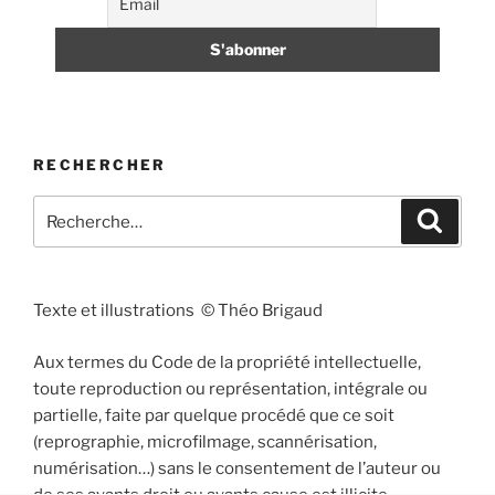
RECHERCHER
Recherche
Recher
pour
:
Texte et illustrations © Théo Brigaud
Aux termes du Code de la propriété intellectuelle,
toute reproduction ou représentation, intégrale ou
partielle, faite par quelque procédé que ce soit
(reprographie, microfilmage, scannérisation,
numérisation…) sans le consentement de l’auteur ou
de ses ayants droit ou ayants cause est illicite