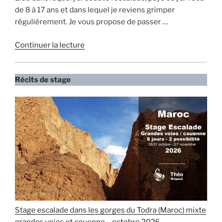
de 8 à 17 ans et dans lequel je reviens grimper
régulièrement. Je vous propose de passer …
de
Continuer la lecture
« Stage
escalade
Récits de stage
dans
les
gorges
du
Todra
(Maroc)
mixte
grandes
voies
et
couenne
Stage escalade dans les gorges du Todra (Maroc) mixte
–