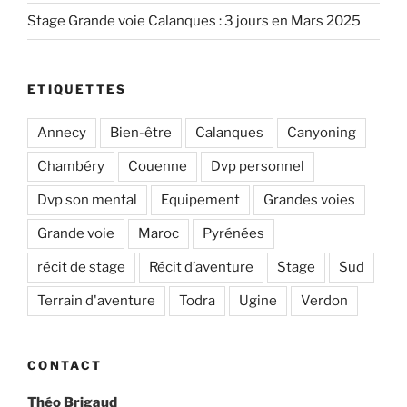
Stage Grande voie Calanques : 3 jours en Mars 2025
ETIQUETTES
Annecy
Bien-être
Calanques
Canyoning
Chambéry
Couenne
Dvp personnel
Dvp son mental
Equipement
Grandes voies
Grande voie
Maroc
Pyrénées
récit de stage
Récit d’aventure
Stage
Sud
Terrain d'aventure
Todra
Ugine
Verdon
CONTACT
Théo Brigaud