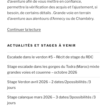
d’aventure afin de vous mettre en confiance,
permettre la vérification des acquis et l’ajustement, si
besoin, de certains détails . Grande voie en terrain
d’aventure aux alentours d’Annecy ou de Chambéry.
de
Continuer la lecture
« Stage
initiation
ACTUALITÉS ET STAGES À VENIR
Terrain
d’aventure,
Escalade dans le verdon #5 – Récit de stage du RDC
15-
16
Stage escalade dans les gorges du Todra (Maroc) mixte
octobre
grandes voies et couenne – octobre 2026
2022
Chambéry »
Stage Verdon avril 2026 – 2 dates/2possibilités /3
jours
Stage calanque mars 2026 – 3 dates/3possibilités /3
jours