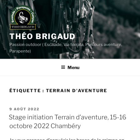
Aller
au
contenu
principal
THÉO BRIGAUD
Passion outdoor ( Escalade, Via ferrata, Parcours aventure,
Parapente)
Menu
ÉTIQUETTE :
TERRAIN D'AVENTURE
PUBLIÉ
9 AOÛT 2022
LE
Stage initiation Terrain d’aventure, 15-16
octobre 2022 Chambéry