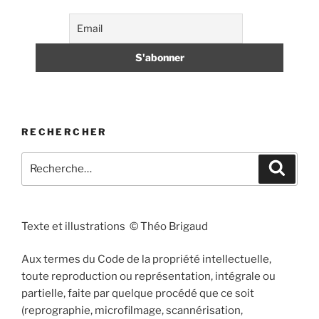
RECHERCHER
Recherche
Recher
pour
:
Texte et illustrations © Théo Brigaud
Aux termes du Code de la propriété intellectuelle,
toute reproduction ou représentation, intégrale ou
partielle, faite par quelque procédé que ce soit
(reprographie, microfilmage, scannérisation,