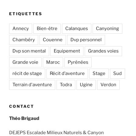
ETIQUETTES
Annecy
Bien-être
Calanques
Canyoning
Chambéry
Couenne
Dvp personnel
Dvp son mental
Equipement
Grandes voies
Grande voie
Maroc
Pyrénées
récit de stage
Récit d’aventure
Stage
Sud
Terrain d'aventure
Todra
Ugine
Verdon
CONTACT
Théo Brigaud
DEJEPS Escalade Milieux Naturels & Canyon