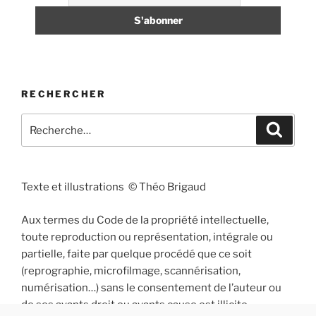
RECHERCHER
Recherche
Recher
pour
:
Texte et illustrations © Théo Brigaud
Aux termes du Code de la propriété intellectuelle,
toute reproduction ou représentation, intégrale ou
partielle, faite par quelque procédé que ce soit
(reprographie, microfilmage, scannérisation,
numérisation…) sans le consentement de l’auteur ou
de ses ayants droit ou ayants cause est illicite