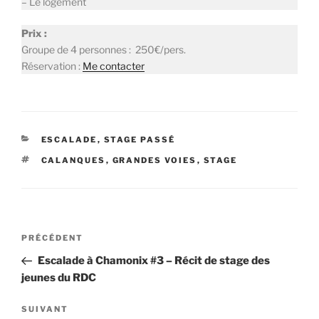
– Le logement
Prix :
Groupe de 4 personnes : 250€/pers.
Réservation :
Me contacter
CATÉGORIES
ESCALADE
,
STAGE PASSÉ
ÉTIQUETTES
CALANQUES
,
GRANDES VOIES
,
STAGE
Navigation
Article
PRÉCÉDENT
de
précédent
Escalade à Chamonix #3 – Récit de stage des
l’article
jeunes du RDC
Article
SUIVANT