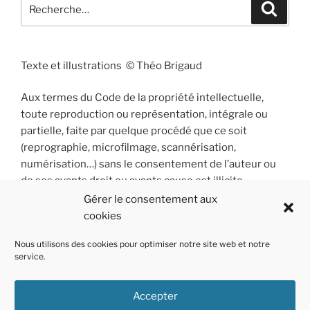
Recherche
Recher
pour
:
Texte et illustrations © Théo Brigaud
Aux termes du Code de la propriété intellectuelle,
toute reproduction ou représentation, intégrale ou
partielle, faite par quelque procédé que ce soit
(reprographie, microfilmage, scannérisation,
numérisation…) sans le consentement de l’auteur ou
de ses ayants droit ou ayants cause est illicite
et constitue une contrefaçon sanctionnée par les
Gérer le consentement aux
articles L 335-2 et suivants du Code de la propriété
cookies
intellectuelle.
Nous utilisons des cookies pour optimiser notre site web et notre
service.
Accepter