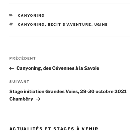
CATÉGORIES
CANYONING
ÉTIQUETTES
CANYONING
,
RÉCIT D’AVENTURE
,
UGINE
Navigation
Article
PRÉCÉDENT
de
précédent
Canyoning, des Cévennes à la Savoie
l’article
Article
SUIVANT
suivant
Stage initiation Grandes Voies, 29-30 octobre 2021
Chambéry
ACTUALITÉS ET STAGES À VENIR