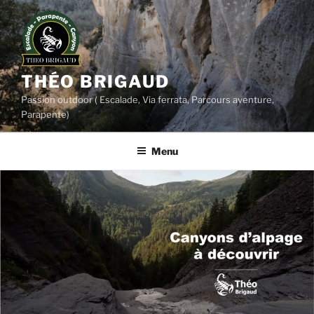
Aller
au
contenu
principal
THÉO BRIGAUD
Passion outdoor ( Escalade, Via ferrata, Parcours aventure,
Parapente)
Menu