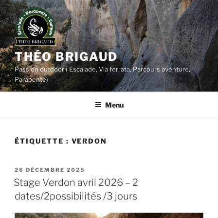
Aller
au
contenu
principal
THÉO BRIGAUD
Passion outdoor ( Escalade, Via ferrata, Parcours aventure,
Parapente)
Menu
ÉTIQUETTE :
VERDON
PUBLIÉ
26 DÉCEMBRE 2025
LE
Stage Verdon avril 2026 – 2
dates/2possibilités /3 jours