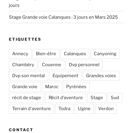
jours
Stage Grande voie Calanques : 3 jours en Mars 2025
ETIQUETTES
Annecy
Bien-être
Calanques
Canyoning
Chambéry
Couenne
Dvp personnel
Dvp son mental
Equipement
Grandes voies
Grande voie
Maroc
Pyrénées
récit de stage
Récit d’aventure
Stage
Sud
Terrain d'aventure
Todra
Ugine
Verdon
CONTACT