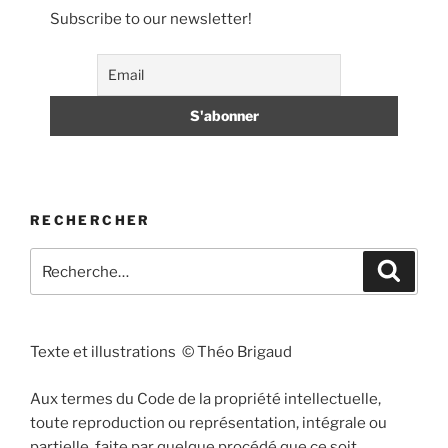
Subscribe to our newsletter!
RECHERCHER
Recherche
Recher
pour
:
Texte et illustrations © Théo Brigaud
Aux termes du Code de la propriété intellectuelle,
toute reproduction ou représentation, intégrale ou
partielle, faite par quelque procédé que ce soit