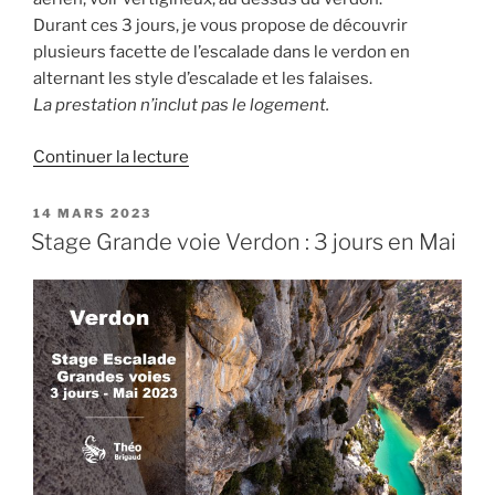
Durant ces 3 jours, je vous propose de découvrir
plusieurs facette de l’escalade dans le verdon en
alternant les style d’escalade et les falaises.
La prestation n’inclut pas le logement.
de
Continuer la lecture
« Stage
Verdon
PUBLIÉ
14 MARS 2023
LE
avril
Stage Grande voie Verdon : 3 jours en Mai
2026
–
2
dates/2possibilités
/3
jours »