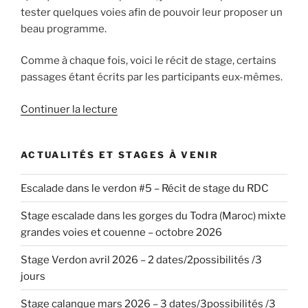
tester quelques voies afin de pouvoir leur proposer un
beau programme.
Comme à chaque fois, voici le récit de stage, certains
passages étant écrits par les participants eux-mêmes.
de
Continuer la lecture
« Verdon
Grandes
ACTUALITÉS ET STAGES À VENIR
voies
–
Escalade dans le verdon #5 – Récit de stage du RDC
Récit
de
Stage escalade dans les gorges du Todra (Maroc) mixte
stage
grandes voies et couenne – octobre 2026
N°2 »
Stage Verdon avril 2026 – 2 dates/2possibilités /3
jours
Stage calanque mars 2026 – 3 dates/3possibilités /3