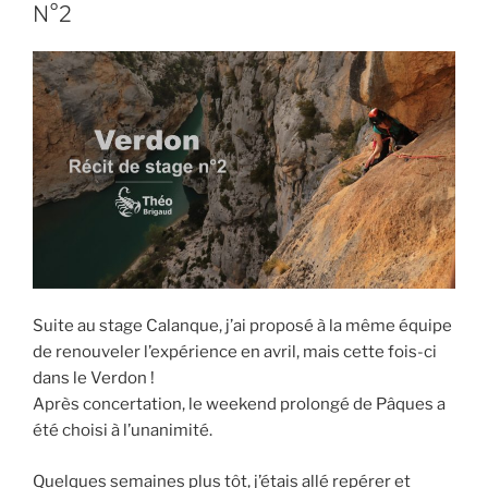
Verdon
N°2
:
3
jours
en
Mai »
Suite au stage Calanque, j’ai proposé à la même équipe
de renouveler l’expérience en avril, mais cette fois-ci
dans le Verdon !
Après concertation, le weekend prolongé de Pâques a
été choisi à l’unanimité.
Quelques semaines plus tôt, j’étais allé repérer et