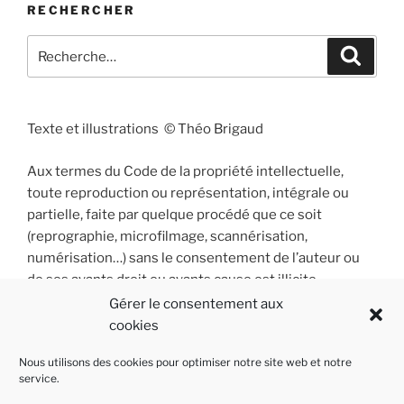
RECHERCHER
Recherche
Recher
pour
:
Texte et illustrations © Théo Brigaud
Aux termes du Code de la propriété intellectuelle,
toute reproduction ou représentation, intégrale ou
partielle, faite par quelque procédé que ce soit
(reprographie, microfilmage, scannérisation,
numérisation…) sans le consentement de l’auteur ou
de ses ayants droit ou ayants cause est illicite
et constitue une contrefaçon sanctionnée par les
Gérer le consentement aux
articles L 335-2 et suivants du Code de la propriété
cookies
intellectuelle.
Nous utilisons des cookies pour optimiser notre site web et notre
service.