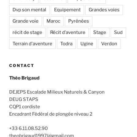
Dvp son mental
Equipement
Grandes voies
Grande voie
Maroc
Pyrénées
récit de stage
Récit d’aventure
Stage
Sud
Terrain d'aventure
Todra
Ugine
Verdon
CONTACT
Théo Brigaud
DEJEPS Escalade Milieux Naturels & Canyon
DEUG STAPS
CQP1 cordiste
Encadrant Fédéral de plongée niveau 2
+33 6.11.08.52.90
theobrigaud1997(a)gmail.com