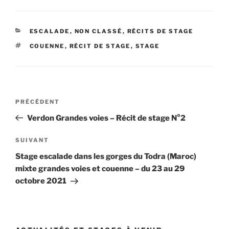
CATÉGORIES
ESCALADE
,
NON CLASSÉ
,
RÉCITS DE STAGE
ÉTIQUETTES
COUENNE
,
RÉCIT DE STAGE
,
STAGE
Navigation
Article
PRÉCÉDENT
de
précédent
Verdon Grandes voies – Récit de stage N°2
l’article
Article
SUIVANT
suivant
Stage escalade dans les gorges du Todra (Maroc)
mixte grandes voies et couenne – du 23 au 29
octobre 2021