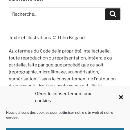
Recherche
Recher
pour
:
Texte et illustrations © Théo Brigaud
Aux termes du Code de la propriété intellectuelle,
toute reproduction ou représentation, intégrale ou
partielle, faite par quelque procédé que ce soit
(reprographie, microfilmage, scannérisation,
numérisation…) sans le consentement de l’auteur ou
de ses ayants droit ou ayants cause est illicite
et constitue une contrefaçon sanctionnée par les
Gérer le consentement aux
articles L 335-2 et suivants du Code de la propriété
cookies
intellectuelle.
Nous utilisons des cookies pour optimiser notre site web et notre
service.