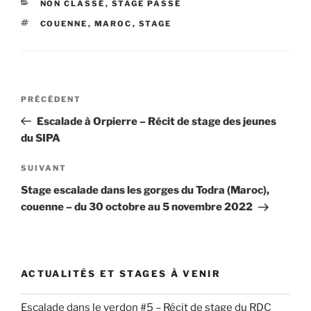
CATÉGORIES
NON CLASSÉ
,
STAGE PASSÉ
ÉTIQUETTES
COUENNE
,
MAROC
,
STAGE
Navigation
Article
PRÉCÉDENT
de
précédent
Escalade à Orpierre – Récit de stage des jeunes
l’article
du SIPA
Article
SUIVANT
suivant
Stage escalade dans les gorges du Todra (Maroc),
couenne – du 30 octobre au 5 novembre 2022
ACTUALITÉS ET STAGES À VENIR
Escalade dans le verdon #5 – Récit de stage du RDC