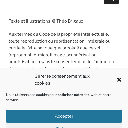
pour
:
Texte et illustrations © Théo Brigaud
Aux termes du Code de la propriété intellectuelle,
toute reproduction ou représentation, intégrale ou
partielle, faite par quelque procédé que ce soit
(reprographie, microfilmage, scannérisation,
numérisation…) sans le consentement de l’auteur ou
de ses ayants droit ou ayants cause est illicite
et constitue une contrefaçon sanctionnée par les
Gérer le consentement aux
articles L 335-2 et suivants du Code de la propriété
cookies
intellectuelle.
Nous utilisons des cookies pour optimiser notre site web et notre
service.
Accepter
Instagram
Facebook
E-