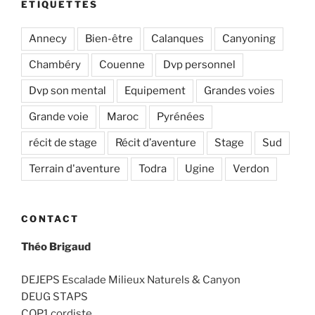
ETIQUETTES
Annecy
Bien-être
Calanques
Canyoning
Chambéry
Couenne
Dvp personnel
Dvp son mental
Equipement
Grandes voies
Grande voie
Maroc
Pyrénées
récit de stage
Récit d’aventure
Stage
Sud
Terrain d'aventure
Todra
Ugine
Verdon
CONTACT
Théo Brigaud
DEJEPS Escalade Milieux Naturels & Canyon
DEUG STAPS
CQP1 cordiste