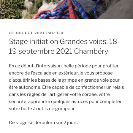
PUBLIÉ
15 JUILLET 2021
PAR
T.B.
LE
Stage initiation Grandes voies, 18-
19 septembre 2021 Chambéry
En ce début d’intersaison, belle période pour profiter
encore de l’escalade en extérieur, je vous propose
d’acquérir les bases de la grimpe en grande voie pour
être autonome. Etre capable de confectionner un relais
dans les règles de l’art, gérer votre cordée, votre
sécurité, apprendre quelques astuces pour compléter
votre boite à outils de grimpeur.
Ce stage se déroulera sur 2 jours