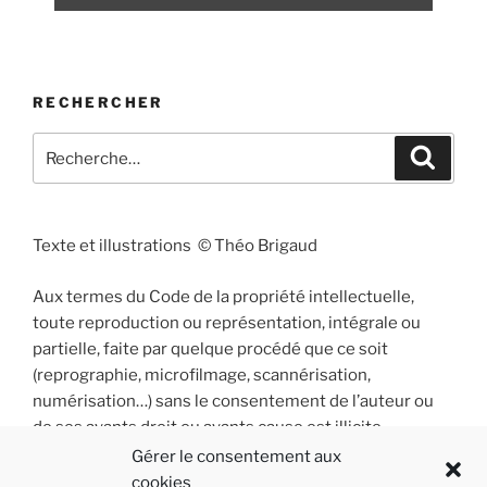
RECHERCHER
Recherche
Recher
pour
:
Texte et illustrations © Théo Brigaud
Aux termes du Code de la propriété intellectuelle,
toute reproduction ou représentation, intégrale ou
partielle, faite par quelque procédé que ce soit
(reprographie, microfilmage, scannérisation,
numérisation…) sans le consentement de l’auteur ou
de ses ayants droit ou ayants cause est illicite
et constitue une contrefaçon sanctionnée par les
Gérer le consentement aux
articles L 335-2 et suivants du Code de la propriété
cookies