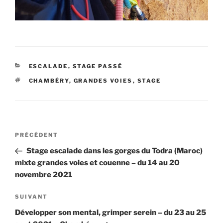
CATÉGORIES
ESCALADE
,
STAGE PASSÉ
ÉTIQUETTES
CHAMBÉRY
,
GRANDES VOIES
,
STAGE
Navigation
Article
PRÉCÉDENT
de
précédent
Stage escalade dans les gorges du Todra (Maroc)
l’article
mixte grandes voies et couenne – du 14 au 20
novembre 2021
Article
SUIVANT
suivant
Développer son mental, grimper serein – du 23 au 25