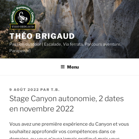
Aller
au
contenu
principal
THÉO BRIGAUD
Passion outdoor ( Escalade, Via ferrata, Parcours aventure,
Parapente)
Menu
PUBLIÉ
9 AOÛT 2022
PAR
T.B.
LE
Stage Canyon autonomie, 2 dates
en novembre 2022
Vous avez une première expérience du Canyon et vous
souhaitez approfondir vos compétences dans ce