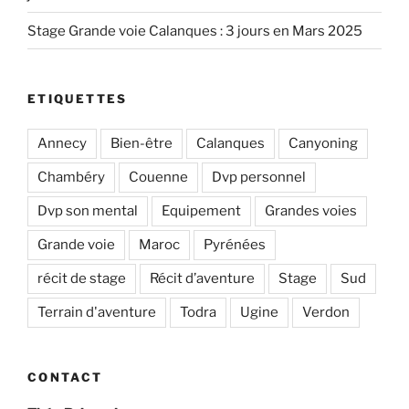
Stage Grande voie Calanques : 3 jours en Mars 2025
ETIQUETTES
Annecy
Bien-être
Calanques
Canyoning
Chambéry
Couenne
Dvp personnel
Dvp son mental
Equipement
Grandes voies
Grande voie
Maroc
Pyrénées
récit de stage
Récit d’aventure
Stage
Sud
Terrain d'aventure
Todra
Ugine
Verdon
CONTACT