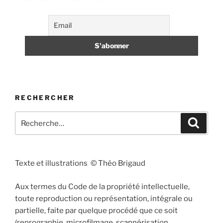
RECHERCHER
Recherche
Recher
pour
:
Texte et illustrations © Théo Brigaud
Aux termes du Code de la propriété intellectuelle,
toute reproduction ou représentation, intégrale ou
partielle, faite par quelque procédé que ce soit
(reprographie, microfilmage, scannérisation,