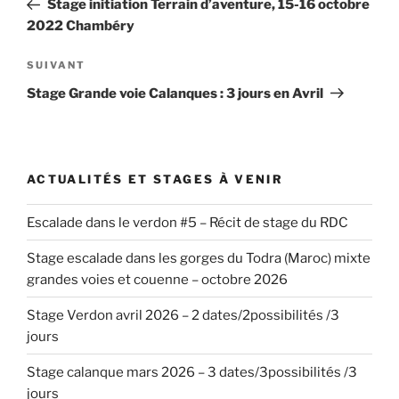
Stage initiation Terrain d’aventure, 15-16 octobre
l’article
2022 Chambéry
Article
SUIVANT
suivant
Stage Grande voie Calanques : 3 jours en Avril
ACTUALITÉS ET STAGES À VENIR
Escalade dans le verdon #5 – Récit de stage du RDC
Stage escalade dans les gorges du Todra (Maroc) mixte
grandes voies et couenne – octobre 2026
Stage Verdon avril 2026 – 2 dates/2possibilités /3
jours
Stage calanque mars 2026 – 3 dates/3possibilités /3
jours